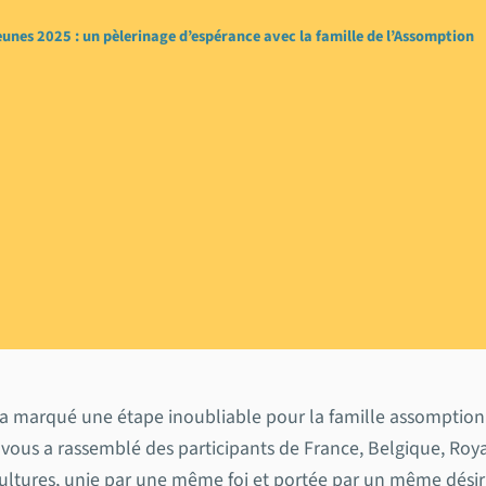
Jeunes 2025 : un pèlerinage d’espérance avec la famille de l’Assomption
 le Jubilé des Jeunes 
 d’espérance avec la 
ion
 a marqué une étape inoubliable pour la famille assomptionn
us a rassemblé des participants de France, Belgique, Royau
ultures, unie par une même foi et portée par un même désir: