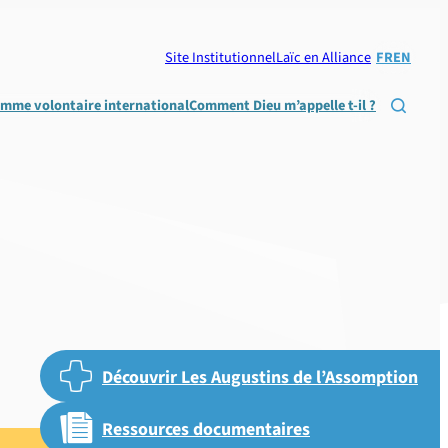
Site Institutionnel
Laïc en Alliance
FR
EN
omme volontaire international
Comment Dieu m’appelle t-il ?

Découvrir Les Augustins de l’Assomption
Ressources documentaires