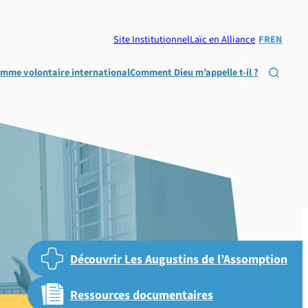
Site Institutionnel
Laïc en Alliance
FR
EN
omme volontaire international
Comment Dieu m’appelle t-il ?

Découvrir Les Augustins de l’Assomption
Ressources documentaires