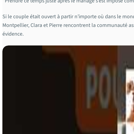
“Prendre ce temps juste après le mariage s’est imposé com
Si le couple était ouvert à partir n’importe où dans le mon
Montpellier, Clara et Pierre rencontrent la communauté as
évidence.